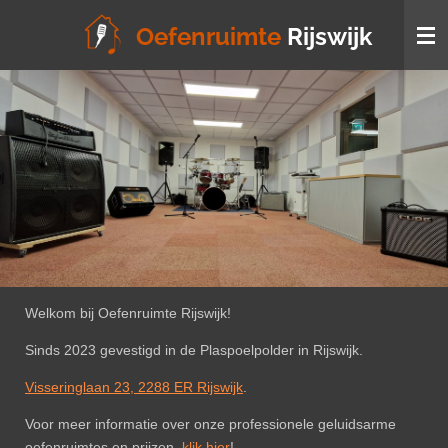
Ga
Oefenruimte
Rijswijk
direct
naar
de
hoofdinhoud
Welkom bij Oefenruimte Rijswijk!
Sinds 2023 gevestigd in de Plaspoelpolder in Rijswijk.
Visseringlaan 23, 2288 ER Rijswijk
.
Voor meer informatie over onze professionele geluidsarme
oefenruimtes en prijzen,
klik hier
!